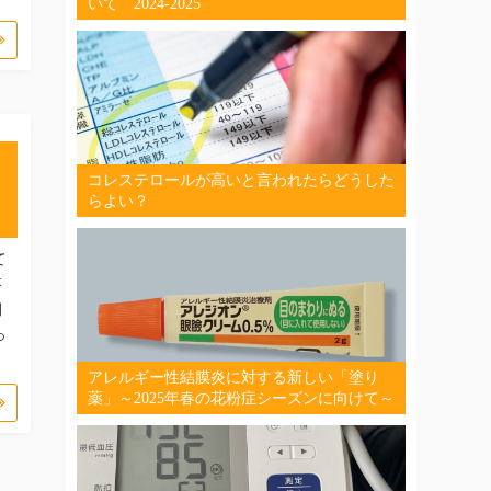
いて 2024-2025
コレステロールが高いと言われたらどうした
らよい？
て
答
期
っ
アレルギー性結膜炎に対する新しい「塗り
薬」～2025年春の花粉症シーズンに向けて～