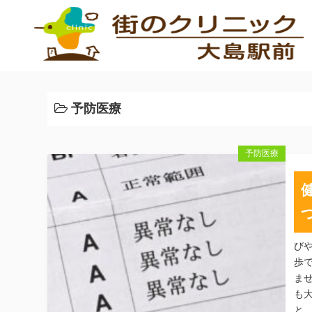
コ
ン
テ
ン
ツ
へ
予防医療
ス
キ
ッ
予防医療
プ
び
歩
ま
も
と