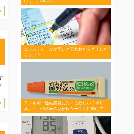
いて 2024-2025
コレステロールが高いと言われたらどうした
らよい？
す
が
アレルギー性結膜炎に対する新しい「塗り
薬」～2025年春の花粉症シーズンに向けて～