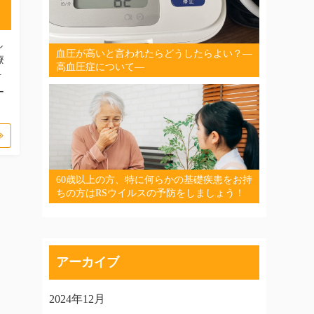
し
血圧が高いと言われたらどうしたらよい？―
療
高血圧症について―
考
ー
60歳以上の方、特に何らかの基礎疾患をお持
ちの方はRSウイルスの予防をしましょう！
アーカイブ
2024年12月