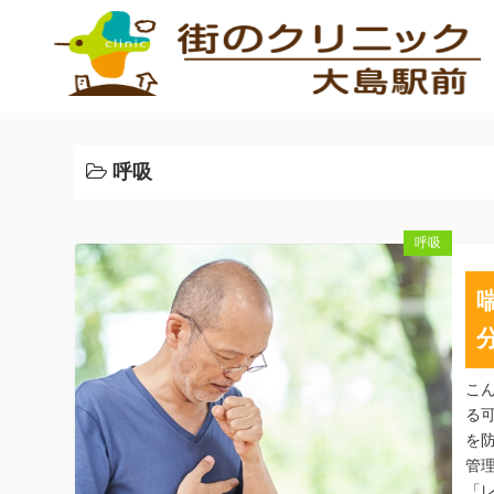
コ
ン
テ
ン
ツ
へ
呼吸
ス
キ
ッ
呼吸
プ
こ
る
を
管
「