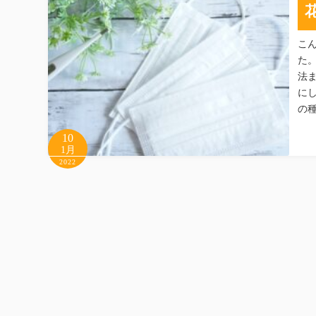
こ
た
法
に
の
10
1月
2022