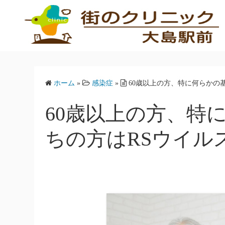
コ
ン
テ
ン
ツ
へ
ホーム
»
感染症
»
60歳以上の方、特に何らかの
ス
キ
60歳以上の方、特
ッ
プ
ちの方はRSウイル