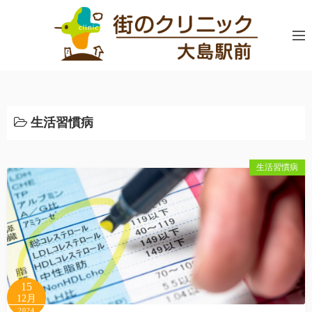
コ
ン
テ
ン
ツ
へ
ス
生活習慣病
キ
ッ
生活習慣病
プ
15
12月
2024