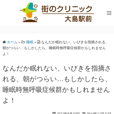
コ
ン
テ
ン
ツ
へ
ホーム
»
睡眠
»
なんだか眠れない、いびきを指摘される、
ス
朝がつらい…もしかしたら、睡眠時無呼吸症候群かもしれません
キ
よ！
ッ
プ
なんだか眠れない、いびきを指摘さ
れる、朝がつらい…もしかしたら、
睡眠時無呼吸症候群かもしれません
よ！
2022年9月10日
2024年12月21日